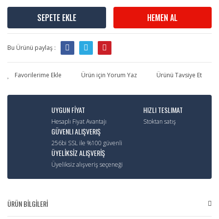
SEPETE EKLE
HEMEN AL
Bu Ürünü paylaş :
Ürün için Yorum Yaz
Ürünü Tavsiye Et
UYGUN FİYAT
HIZLI TESLIMAT
Hesaplı Fiyat Avantajı
Stoktan satış
GÜVENLI ALIŞVERIŞ
256bi SSL ile %100 güvenli
ÜYELİKSİZ ALIŞVERİŞ
Üyeliksiz alışveriş seçeneği
ÜRÜN BİLGİLERİ