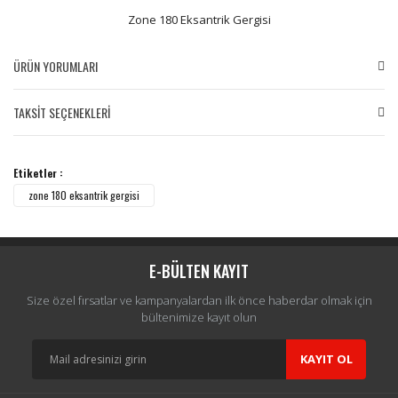
Zone 180 Eksantrik Gergisi
ÜRÜN YORUMLARI
TAKSİT SEÇENEKLERİ
Bu ürüne ilk yorumu siz yapın!
Etiketler :
Yorum Yaz
zone 180 eksantrik gergisi
E-BÜLTEN KAYIT
Size özel fırsatlar ve kampanyalardan ilk önce haberdar olmak için
bültenimize kayıt olun
KAYIT OL