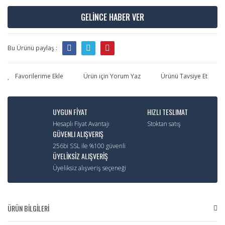
GELİNCE HABER VER
Bu Ürünü paylaş :
Ürün için Yorum Yaz
Ürünü Tavsiye Et
UYGUN FİYAT
HIZLI TESLIMAT
Hesaplı Fiyat Avantajı
Stoktan satış
GÜVENLI ALIŞVERIŞ
256bi SSL ile %100 güvenli
ÜYELİKSİZ ALIŞVERİŞ
Üyeliksiz alışveriş seçeneği
ÜRÜN BİLGİLERİ