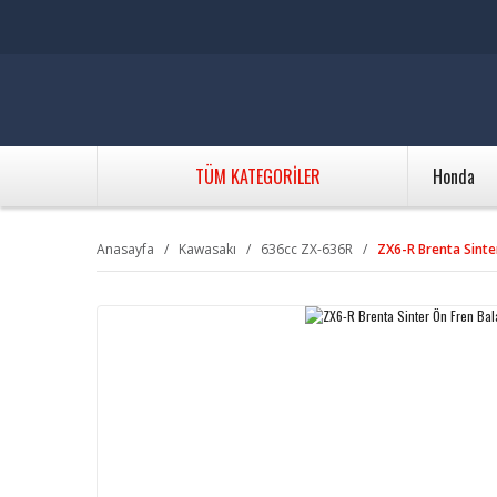
TÜM KATEGORİLER
Honda
Anasayfa
Kawasakı
636cc ZX-636R
ZX6-R Brenta Sinte