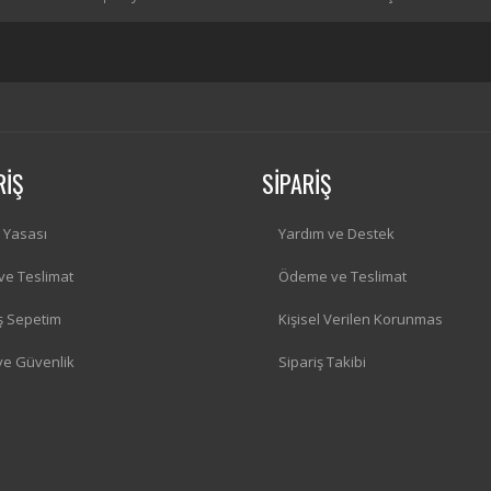
RİŞ
SİPARİŞ
i Yasası
Yardım ve Destek
 ve Teslimat
Ödeme ve Teslimat
iş Sepetim
Kişisel Verilen Korunmas
 ve Güvenlik
Sipariş Takibi