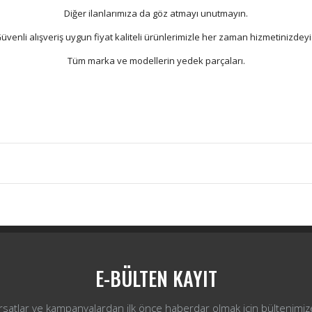
Diğer ilanlarımıza da göz atmayı unutmayın.
üvenli alışveriş uygun fiyat kaliteli ürünlerimizle her zaman hizmetinizdeyi
Tüm marka ve modellerin yedek parçaları.
Bu ürüne ilk yorumu siz yapın!
Yorum Yaz
E-BÜLTEN KAYIT
ırsatlar ve kampanyalardan ilk önce haberdar olmak için bültenimiz