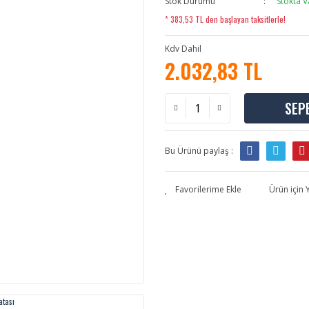
Stok Durumu
Stokta V
* 383,53 TL den başlayan taksitlerle!
Kdv Dahil
2.032,83 TL
SEP
Bu Ürünü paylaş :
Ürün için