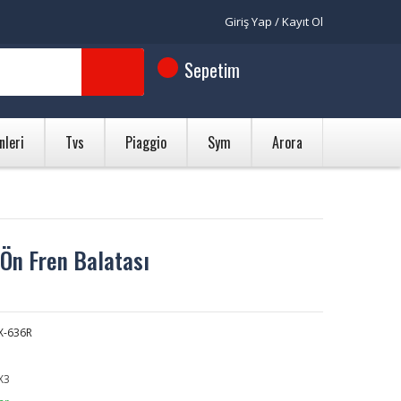
Giriş Yap / Kayıt Ol
Sepetim
nleri
Tvs
Piaggio
Sym
Arora
Ön Fren Balatası
X-636R
X3