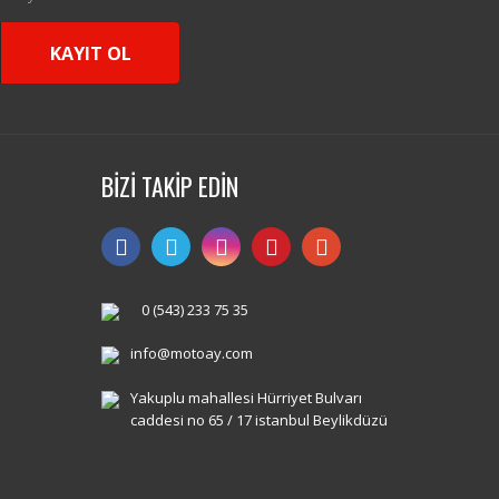
KAYIT OL
BİZİ TAKİP EDİN
0 (543) 233 75 35
info@motoay.com
Yakuplu mahallesi Hürriyet Bulvarı
caddesi no 65 / 17 istanbul Beylikdüzü