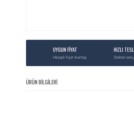
UYGUN FİYAT
HIZLI TES
Hesaplı Fiyat Avantajı
Stoktan satış
ÜRÜN BİLGİLERİ