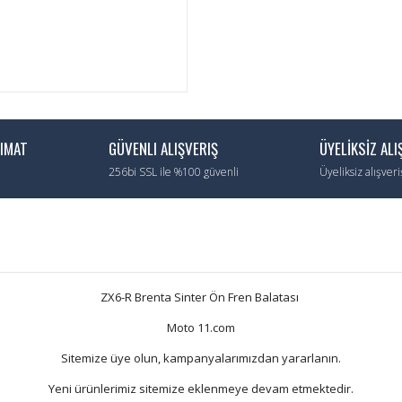
LIMAT
GÜVENLI ALIŞVERIŞ
ÜYELİKSİZ ALI
256bi SSL ile %100 güvenli
Üyeliksiz alışver
ZX6-R Brenta Sinter Ön Fren Balatası
Moto 11.com
Sitemize üye olun, kampanyalarımızdan yararlanın.
Yeni ürünlerimiz sitemize eklenmeye devam etmektedir.