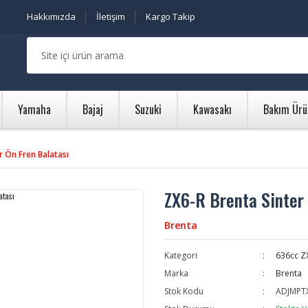
Hakkımızda
İletişim
Kargo Takip
Yamaha
Bajaj
Suzuki
Kawasakı
Bakım Ürü
r Ön Fren Balatası
ZX6-R Brenta Sinter 
Brenta
Kategori
636cc Z
Marka
Brenta
Stok Kodu
ADJMPT