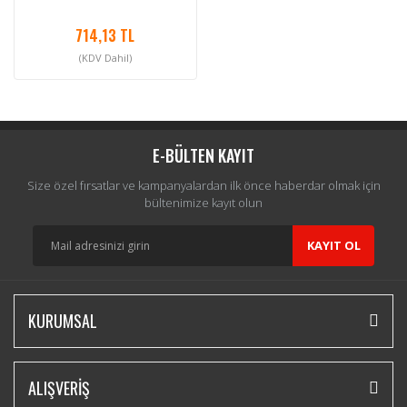
714,13 TL
(KDV Dahil)
E-BÜLTEN KAYIT
Size özel fırsatlar ve kampanyalardan ilk önce haberdar olmak için
bültenimize kayıt olun
KAYIT OL
KURUMSAL
ALIŞVERİŞ