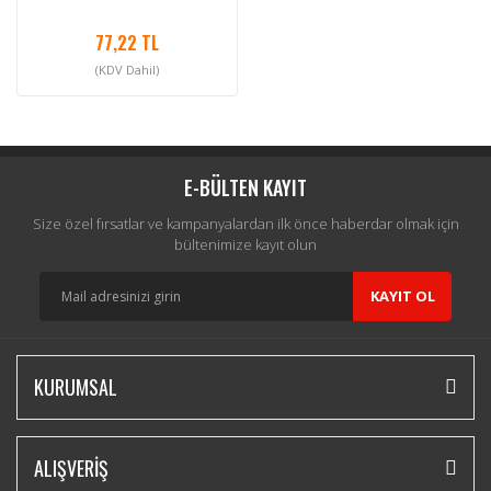
77,22 TL
(KDV Dahil)
E-BÜLTEN KAYIT
Size özel fırsatlar ve kampanyalardan ilk önce haberdar olmak için
bültenimize kayıt olun
KAYIT OL
KURUMSAL
ALIŞVERİŞ