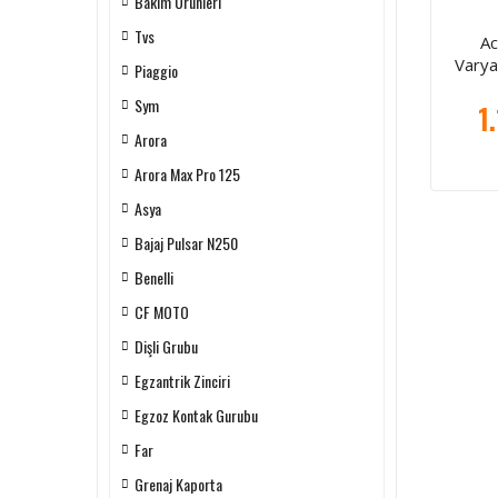
Bakım Ürünleri
Tvs
Ac
Vary
Piaggio
Sym
1
Arora
Arora Max Pro 125
Asya
Bajaj Pulsar N250
Benelli
CF MOTO
Dişli Grubu
Egzantrik Zinciri
Egzoz Kontak Gurubu
Far
Grenaj Kaporta