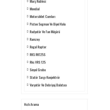
Marş Rublesi
Mondial
Motorsiklet Camları
Piston Segman Ve Biyel Kolu
Radyatör Ve Fan Müşürü
Ramzey
Regal Raptor
RKS RK125S
Rks VRS 125
Sinyal Grubu
Statör Sargı Konjektrör
Varyatör Ve Debriyaj Balatası
Hızlı Arama