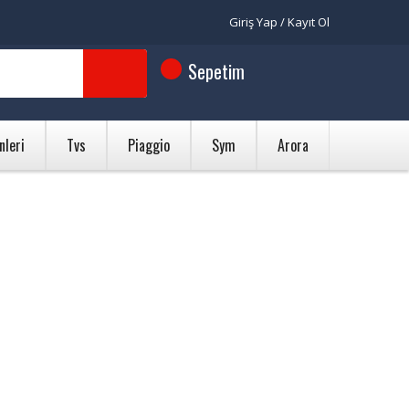
Giriş Yap / Kayıt Ol
Sepetim
nleri
Tvs
Piaggio
Sym
Arora