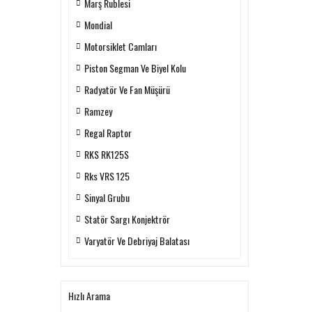
Marş Rublesi
Mondial
Motorsiklet Camları
Piston Segman Ve Biyel Kolu
Radyatör Ve Fan Müşürü
Ramzey
Regal Raptor
RKS RK125S
Rks VRS 125
Sinyal Grubu
Statör Sargı Konjektrör
Varyatör Ve Debriyaj Balatası
Hızlı Arama