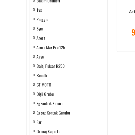
Bakım Ürünleri
Tvs
Ac
Piaggio
Sym
9
Arora
Arora Max Pro 125
Asya
Bajaj Pulsar N250
Benelli
CF MOTO
Dişli Grubu
Egzantrik Zinciri
Egzoz Kontak Gurubu
Far
Grenaj Kaporta