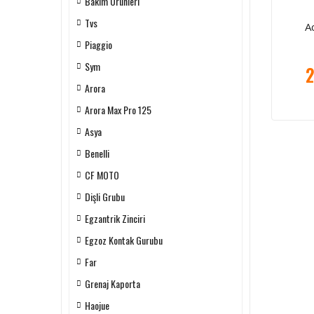
Bakım Ürünleri
Tvs
A
Piaggio
Sym
2
Arora
Arora Max Pro 125
Asya
Benelli
CF MOTO
Dişli Grubu
Egzantrik Zinciri
Egzoz Kontak Gurubu
Far
Grenaj Kaporta
Haojue