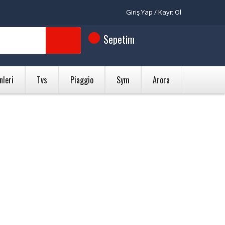
Giriş Yap / Kayıt Ol
Sepetim
nleri
Tvs
Piaggio
Sym
Arora