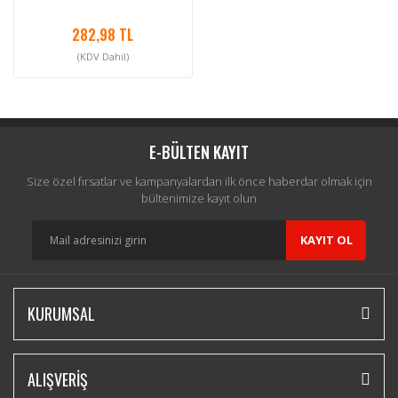
282,98 TL
(KDV Dahil)
E-BÜLTEN KAYIT
Size özel fırsatlar ve kampanyalardan ilk önce haberdar olmak için
bültenimize kayıt olun
KAYIT OL
KURUMSAL
ALIŞVERİŞ