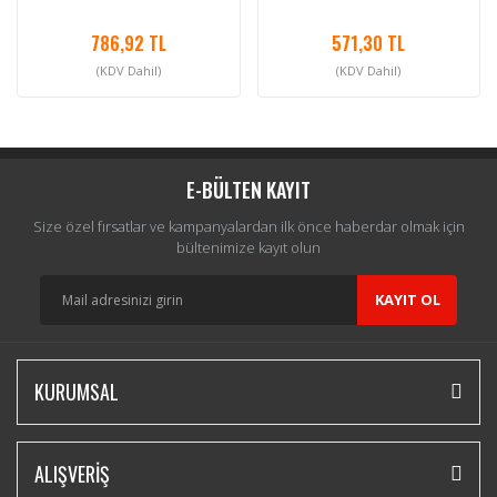
786,92 TL
571,30 TL
(KDV Dahil)
(KDV Dahil)
E-BÜLTEN KAYIT
Size özel fırsatlar ve kampanyalardan ilk önce haberdar olmak için
bültenimize kayıt olun
KAYIT OL
KURUMSAL
ALIŞVERİŞ