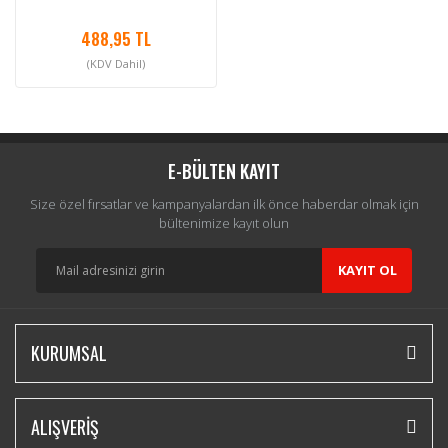
488,95 TL
(KDV Dahil)
E-BÜLTEN KAYIT
Size özel fırsatlar ve kampanyalardan ilk önce haberdar olmak için
bültenimize kayıt olun
KAYIT OL
KURUMSAL
ALIŞVERİŞ