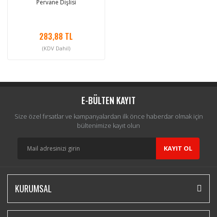
Pervane Dişlisi
283,88 TL
(KDV Dahil)
E-BÜLTEN KAYIT
Size özel fırsatlar ve kampanyalardan ilk önce haberdar olmak için
bültenimize kayıt olun
KAYIT OL
KURUMSAL