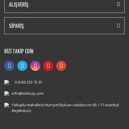
ALIŞVERİŞ
SİPARİŞ
BİZİ TAKİP EDİN
0 (543) 233 75 35
info@motoay.com
Yakuplu mahallesi Hürriyet Bulvarı caddesi no 65 / 17 istanbul
Beylikdüzü