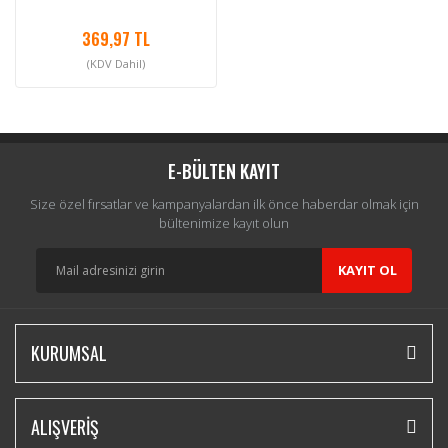
369,97 TL
(KDV Dahil)
E-BÜLTEN KAYIT
Size özel fırsatlar ve kampanyalardan ilk önce haberdar olmak için
bültenimize kayıt olun
KAYIT OL
KURUMSAL
ALIŞVERİŞ