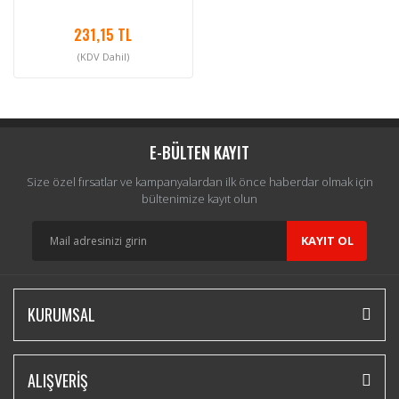
231,15 TL
(KDV Dahil)
E-BÜLTEN KAYIT
Size özel fırsatlar ve kampanyalardan ilk önce haberdar olmak için
bültenimize kayıt olun
KAYIT OL
KURUMSAL
ALIŞVERİŞ