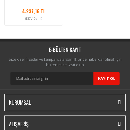
4.237,16 TL
(KDV Dahil)
E-BÜLTEN KAYIT
Size özel fırsatlar ve kampanyalardan ilk önce haberdar olmak için
bültenimize kayıt olun
KAYIT OL
KURUMSAL
ALIŞVERİŞ