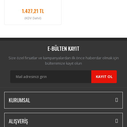
1.427,21 TL
(KDV Dahil)
E-BÜLTEN KAYIT
Size özel fırsatlar ve kampanyalardan ilk önce haberdar olmak için
bültenimize kayıt olun
KAYIT OL
KURUMSAL
ALIŞVERİŞ