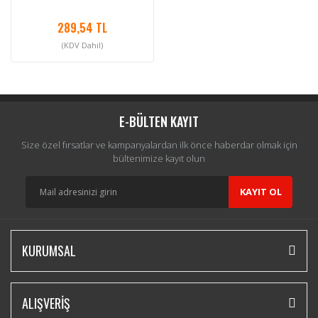
289,54 TL
(KDV Dahil)
E-BÜLTEN KAYIT
Size özel fırsatlar ve kampanyalardan ilk önce haberdar olmak için
bültenimize kayıt olun
KAYIT OL
KURUMSAL
ALIŞVERİŞ