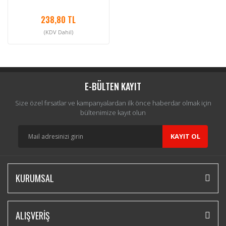
238,80 TL
(KDV Dahil)
E-BÜLTEN KAYIT
Size özel fırsatlar ve kampanyalardan ilk önce haberdar olmak için
bültenimize kayıt olun
KAYIT OL
KURUMSAL
ALIŞVERİŞ