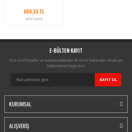
669,33 TL
(KDV Dahil)
E-BÜLTEN KAYIT
Size özel fırsatlar ve kampanyalardan ilk önce haberdar olmak için
bültenimize kayıt olun
KAYIT OL
KURUMSAL
ALIŞVERİŞ