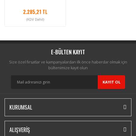
2.285,21 TL
(KDV Dahil)
E-BÜLTEN KAYIT
Size özel fırsatlar ve kampanyalardan ilk önce haberdar olmak için
bültenimize kayıt olun
KAYIT OL
KURUMSAL
ALIŞVERİŞ