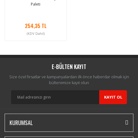
Paleti
254,35 TL
(KDV Dahil)
E-BÜLTEN KAYIT
Size özel fırsatlar ve kampanyalardan ilk önce haberdar olmak için
bültenimize kayıt olun
KAYIT OL
KURUMSAL