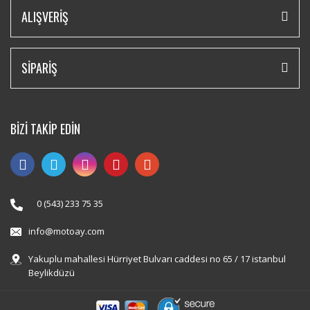
ALIŞVERİŞ
SİPARİŞ
BİZİ TAKİP EDİN
0 (543) 233 75 35
info@motoay.com
Yakuplu mahallesi Hürriyet Bulvarı caddesi no 65 / 17 istanbul
Beylikdüzü