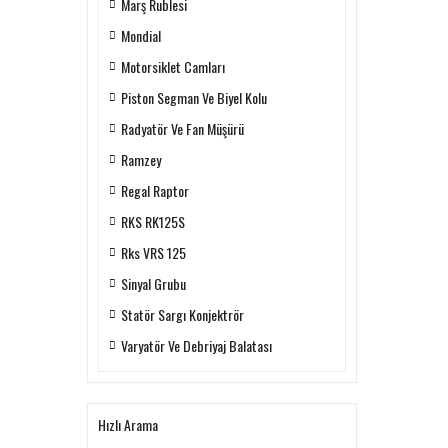
Marş Rublesi
Mondial
Motorsiklet Camları
Piston Segman Ve Biyel Kolu
Radyatör Ve Fan Müşürü
Ramzey
Regal Raptor
RKS RK125S
Rks VRS 125
Sinyal Grubu
Statör Sargı Konjektrör
Varyatör Ve Debriyaj Balatası
Hızlı Arama