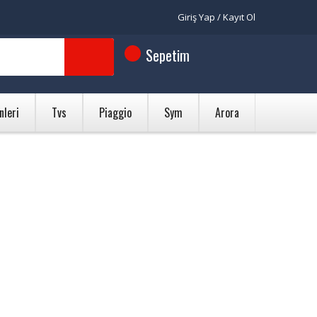
Giriş Yap / Kayıt Ol
Sepetim
nleri
Tvs
Piaggio
Sym
Arora