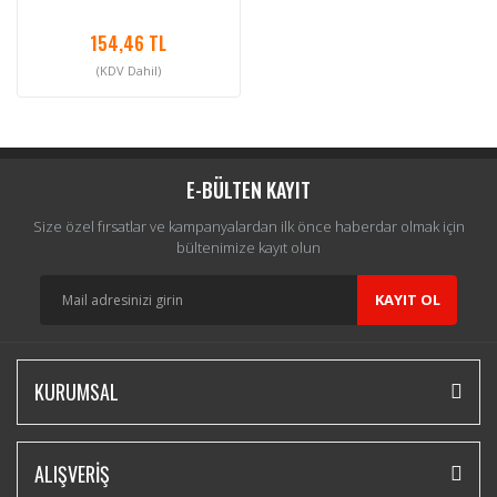
154,46 TL
(KDV Dahil)
E-BÜLTEN KAYIT
Size özel fırsatlar ve kampanyalardan ilk önce haberdar olmak için
bültenimize kayıt olun
KAYIT OL
KURUMSAL
ALIŞVERİŞ