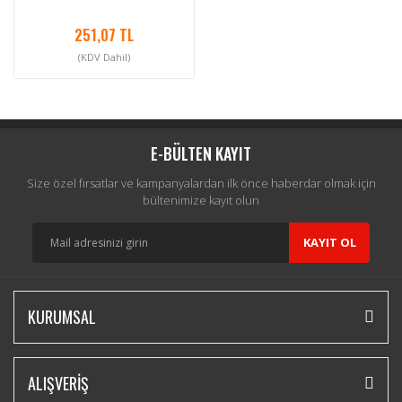
251,07 TL
(KDV Dahil)
E-BÜLTEN KAYIT
Size özel fırsatlar ve kampanyalardan ilk önce haberdar olmak için
bültenimize kayıt olun
KAYIT OL
KURUMSAL
ALIŞVERİŞ