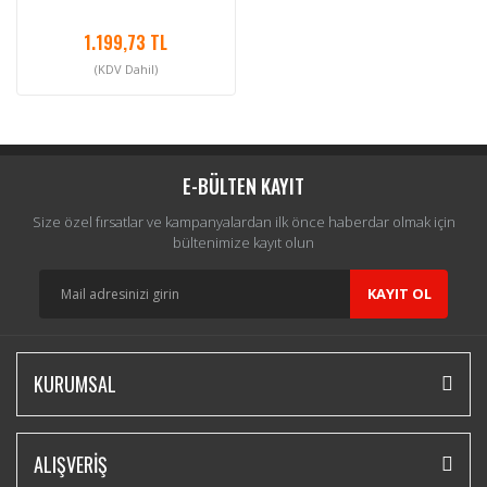
1.199,73 TL
(KDV Dahil)
E-BÜLTEN KAYIT
Size özel fırsatlar ve kampanyalardan ilk önce haberdar olmak için
bültenimize kayıt olun
KAYIT OL
KURUMSAL
ALIŞVERİŞ