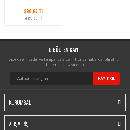
380,87 TL
(KDV Dahil)
E-BÜLTEN KAYIT
Size özel fırsatlar ve kampanyalardan ilk önce haberdar olmak için
bültenimize kayıt olun
KAYIT OL
KURUMSAL
ALIŞVERİŞ