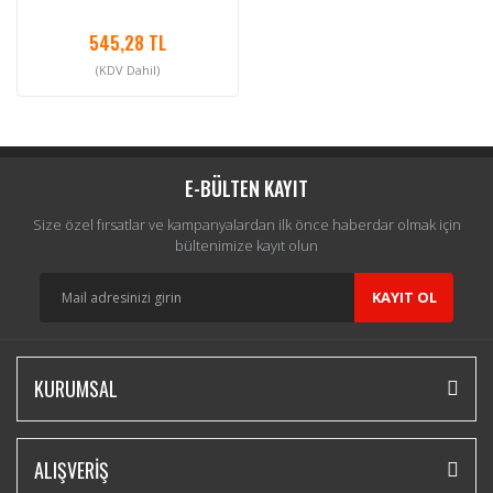
545,28 TL
(KDV Dahil)
E-BÜLTEN KAYIT
Size özel fırsatlar ve kampanyalardan ilk önce haberdar olmak için
bültenimize kayıt olun
KAYIT OL
KURUMSAL
ALIŞVERİŞ