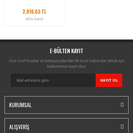
2.916,63 TL
(KDV Dahil)
E-BÜLTEN KAYIT
Size özel fırsatlar ve kampanyalardan ilk önce haberdar olmak için
bültenimize kayıt olun
KAYIT OL
KURUMSAL
ALIŞVERİŞ