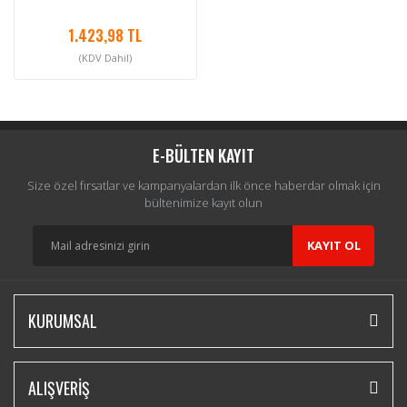
1.423,98 TL
(KDV Dahil)
E-BÜLTEN KAYIT
Size özel fırsatlar ve kampanyalardan ilk önce haberdar olmak için
bültenimize kayıt olun
KAYIT OL
KURUMSAL
ALIŞVERİŞ