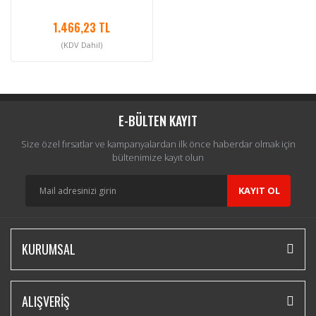
1.466,23 TL
(KDV Dahil)
E-BÜLTEN KAYIT
Size özel fırsatlar ve kampanyalardan ilk önce haberdar olmak için
bültenimize kayıt olun
KAYIT OL
KURUMSAL
ALIŞVERİŞ