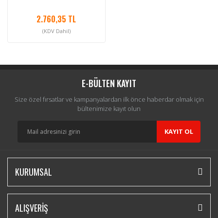
2.760,35 TL
(KDV Dahil)
E-BÜLTEN KAYIT
Size özel fırsatlar ve kampanyalardan ilk önce haberdar olmak için
bültenimize kayıt olun
KAYIT OL
KURUMSAL
ALIŞVERİŞ