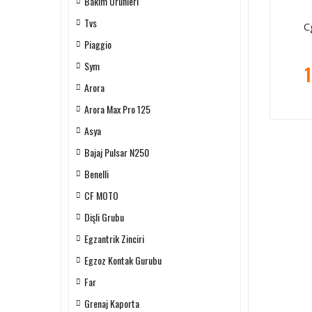
Bakım Ürünleri
Tvs
C
Piaggio
Sym
1
Arora
Arora Max Pro 125
Asya
Bajaj Pulsar N250
Benelli
CF MOTO
Dişli Grubu
Egzantrik Zinciri
Egzoz Kontak Gurubu
Far
Grenaj Kaporta