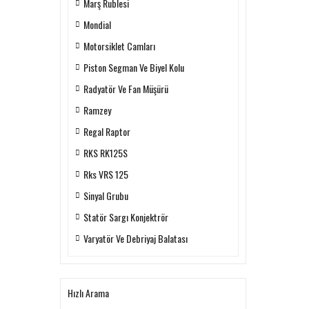
Marş Rublesi
Mondial
Motorsiklet Camları
Piston Segman Ve Biyel Kolu
Radyatör Ve Fan Müşürü
Ramzey
Regal Raptor
RKS RK125S
Rks VRS 125
Sinyal Grubu
Statör Sargı Konjektrör
Varyatör Ve Debriyaj Balatası
Hızlı Arama