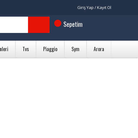
Giriş Yap / Kayıt Ol
Sepetim
nleri
Tvs
Piaggio
Sym
Arora