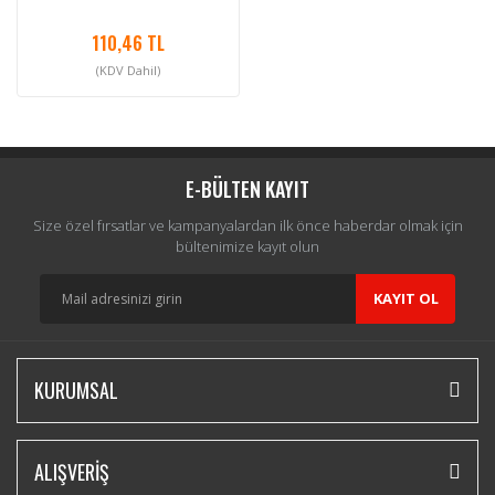
110,46 TL
(KDV Dahil)
E-BÜLTEN KAYIT
Size özel fırsatlar ve kampanyalardan ilk önce haberdar olmak için
bültenimize kayıt olun
KAYIT OL
KURUMSAL
ALIŞVERİŞ