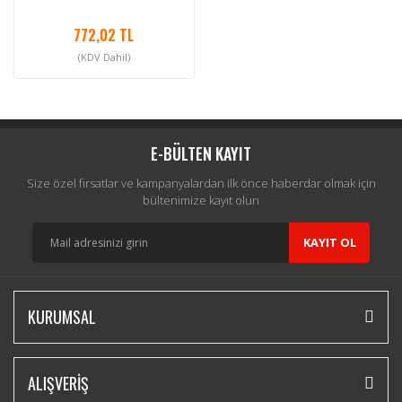
772,02 TL
(KDV Dahil)
E-BÜLTEN KAYIT
Size özel fırsatlar ve kampanyalardan ilk önce haberdar olmak için
bültenimize kayıt olun
KAYIT OL
KURUMSAL
ALIŞVERİŞ