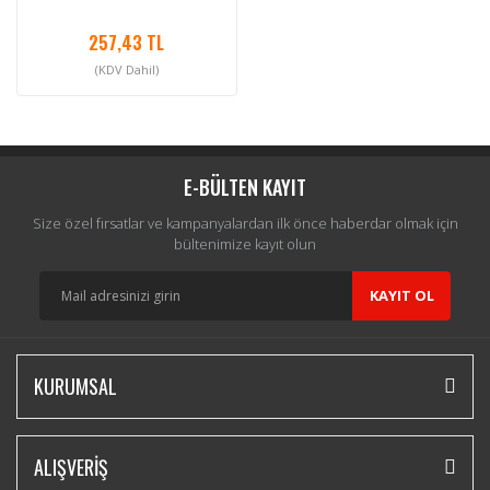
257,43 TL
(KDV Dahil)
E-BÜLTEN KAYIT
Size özel fırsatlar ve kampanyalardan ilk önce haberdar olmak için
bültenimize kayıt olun
KAYIT OL
KURUMSAL
ALIŞVERİŞ