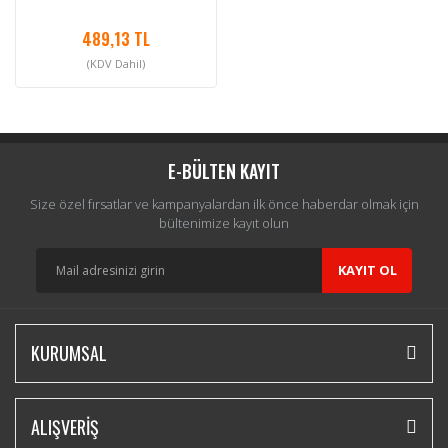
489,13 TL
(KDV Dahil)
E-BÜLTEN KAYIT
Size özel fırsatlar ve kampanyalardan ilk önce haberdar olmak için
bültenimize kayıt olun
KAYIT OL
KURUMSAL
ALIŞVERİŞ