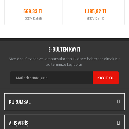
669,33 TL
1.185,82 TL
(KDV Dahil)
(KDV Dahil)
E-BÜLTEN KAYIT
Size özel fırsatlar ve kampanyalardan ilk önce haberdar olmak için
bültenimize kayıt olun
KAYIT OL
KURUMSAL
ALIŞVERİŞ