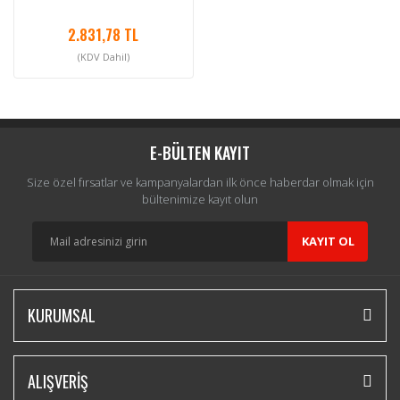
2.831,78 TL
(KDV Dahil)
E-BÜLTEN KAYIT
Size özel fırsatlar ve kampanyalardan ilk önce haberdar olmak için
bültenimize kayıt olun
KAYIT OL
KURUMSAL
ALIŞVERİŞ