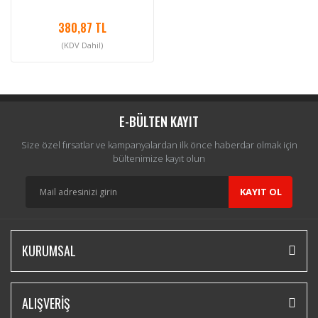
380,87 TL
(KDV Dahil)
E-BÜLTEN KAYIT
Size özel fırsatlar ve kampanyalardan ilk önce haberdar olmak için
bültenimize kayıt olun
KAYIT OL
KURUMSAL
ALIŞVERİŞ