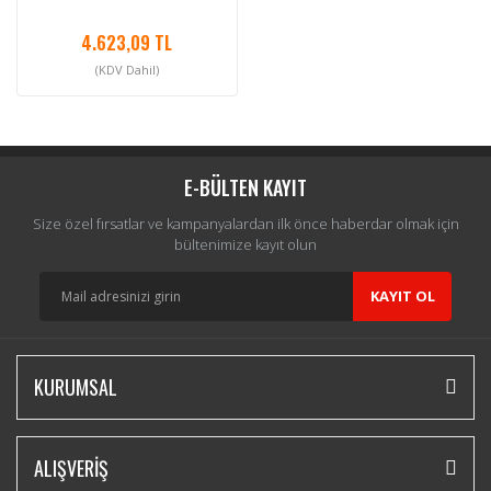
4.623,09 TL
(KDV Dahil)
E-BÜLTEN KAYIT
Size özel fırsatlar ve kampanyalardan ilk önce haberdar olmak için
bültenimize kayıt olun
KAYIT OL
KURUMSAL
ALIŞVERİŞ