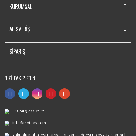
KURUMSAL
ALIŞVERİŞ
SİPARİŞ
BİZİ TAKİP EDİN
0 (543) 233 75 35
info@motoay.com
Yakuplu mahallesi Hürriyet Bulvarı caddesi no 65 / 17 istanbul