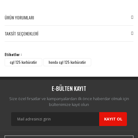
ÜRÜN YORUMLARI
TAKSİT SEÇENEKLERİ
Bu ürüne ilk yorumu siz yapın!
Etiketler :
Yorum Yaz
cgl 125 karbüratör
honda cgl 125 karbüratör
E-BÜLTEN KAYIT
Size özel fırsatlar ve kampanyalardan ilk önce haberdar olmak için
bültenimize kayıt olun
KAYIT OL