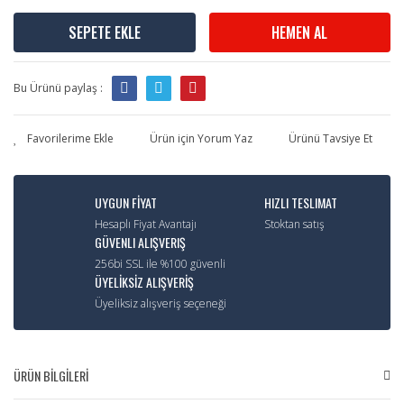
SEPETE EKLE
HEMEN AL
Bu Ürünü paylaş :
Ürün için Yorum Yaz
Ürünü Tavsiye Et
UYGUN FİYAT
HIZLI TESLIMAT
Hesaplı Fiyat Avantajı
Stoktan satış
GÜVENLI ALIŞVERIŞ
256bi SSL ile %100 güvenli
ÜYELİKSİZ ALIŞVERİŞ
Üyeliksiz alışveriş seçeneği
ÜRÜN BİLGİLERİ