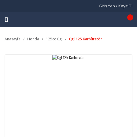
Giriş Yap / Kayıt Ol
Anasayfa
Honda
125cc Cgl
Cgl 125 Karbüratör