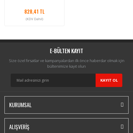
828,41 TL
(KDV Dahil)
E-BÜLTEN KAYIT
Size özel fırsatlar ve kampanyalardan ilk önce haberdar olmak için
bültenimize kayıt olun
KAYIT OL
KURUMSAL
ALIŞVERİŞ