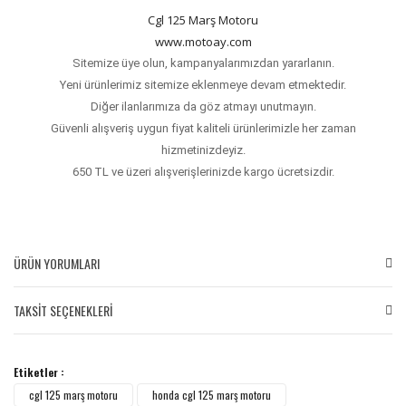
Cgl 125 Marş Motoru
www.motoay.com
Sitemize üye olun, kampanyalarımızdan yararlanın.
Yeni ürünlerimiz sitemize eklenmeye devam etmektedir.
Diğer ilanlarımıza da göz atmayı unutmayın.
Güvenli alışveriş uygun fiyat kaliteli ürünlerimizle her zaman
hizmetinizdeyiz.
650 TL ve üzeri alışverişlerinizde kargo ücretsizdir.
ÜRÜN YORUMLARI
TAKSİT SEÇENEKLERİ
Bu ürüne ilk yorumu siz yapın!
Etiketler :
Yorum Yaz
cgl 125 marş motoru
honda cgl 125 marş motoru