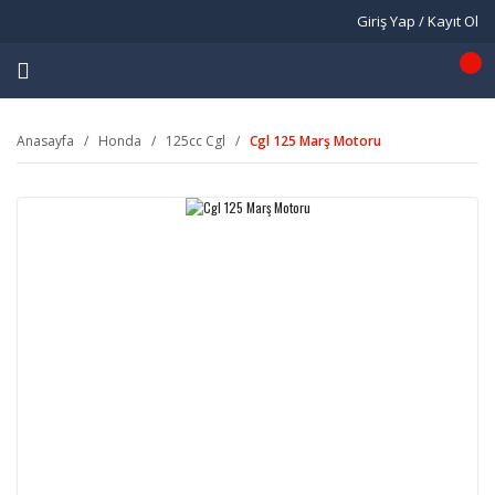
Giriş Yap / Kayıt Ol
Anasayfa
Honda
125cc Cgl
Cgl 125 Marş Motoru