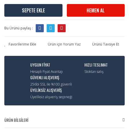
SEPETE EKLE
HEMEN AL
Bu Ürünü paylaş :
Ürün için Yorum Yaz
Ürünü Tavsiye Et
UYGUN FİYAT
HIZLI TESLIMAT
Hesaplı Fiyat Avantajı
Stoktan satış
GÜVENLI ALIŞVERIŞ
256bi SSL ile %100 güvenli
ÜYELİKSİZ ALIŞVERİŞ
Üyeliksiz alışveriş seçeneği
ÜRÜN BİLGİLERİ