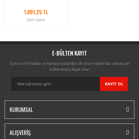
1.001,25 TL
(KDV Dahil)
E-BÜLTEN KAYIT
Size özel fırsatlar ve kampanyalardan ilk önce haberdar olmak için
bültenimize kayıt olun
KAYIT OL
KURUMSAL
ALIŞVERİŞ