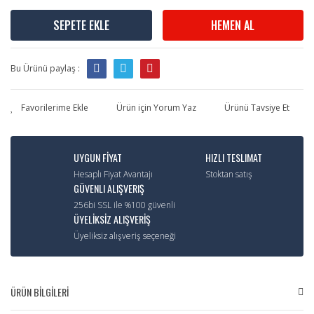
SEPETE EKLE
HEMEN AL
Bu Ürünü paylaş :
Ürün için Yorum Yaz
Ürünü Tavsiye Et
UYGUN FİYAT
HIZLI TESLIMAT
Hesaplı Fiyat Avantajı
Stoktan satış
GÜVENLI ALIŞVERIŞ
256bi SSL ile %100 güvenli
ÜYELİKSİZ ALIŞVERİŞ
Üyeliksiz alışveriş seçeneği
ÜRÜN BİLGİLERİ