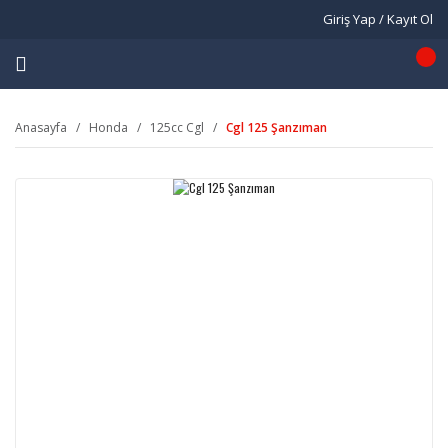
Giriş Yap / Kayıt Ol
Anasayfa
Honda
125cc Cgl
Cgl 125 Şanzıman