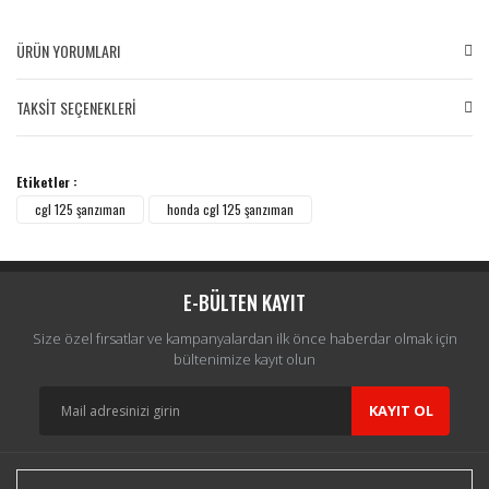
ÜRÜN YORUMLARI
TAKSİT SEÇENEKLERİ
Bu ürüne ilk yorumu siz yapın!
Etiketler :
Yorum Yaz
cgl 125 şanzıman
honda cgl 125 şanzıman
E-BÜLTEN KAYIT
Size özel fırsatlar ve kampanyalardan ilk önce haberdar olmak için
bültenimize kayıt olun
KAYIT OL