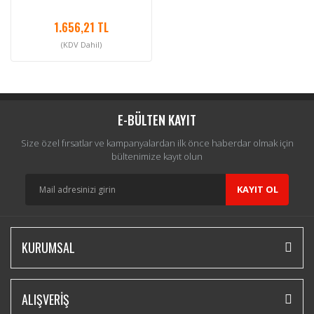
1.656,21 TL
(KDV Dahil)
E-BÜLTEN KAYIT
Size özel fırsatlar ve kampanyalardan ilk önce haberdar olmak için
bültenimize kayıt olun
KAYIT OL
KURUMSAL
ALIŞVERİŞ