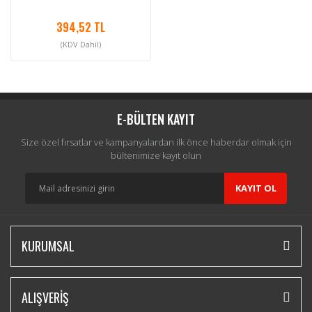
394,52 TL
(KDV Dahil)
E-BÜLTEN KAYIT
Size özel fırsatlar ve kampanyalardan ilk önce haberdar olmak için
bültenimize kayıt olun
KAYIT OL
KURUMSAL
ALIŞVERİŞ