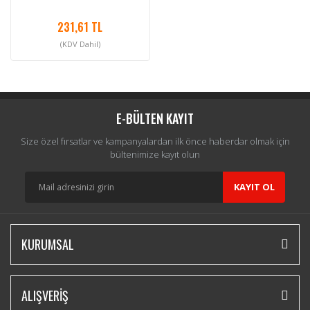
231,61 TL
(KDV Dahil)
E-BÜLTEN KAYIT
Size özel fırsatlar ve kampanyalardan ilk önce haberdar olmak için
bültenimize kayıt olun
KAYIT OL
KURUMSAL
ALIŞVERİŞ