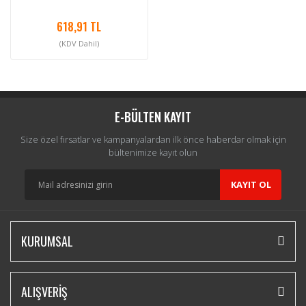
618,91 TL
(KDV Dahil)
E-BÜLTEN KAYIT
Size özel fırsatlar ve kampanyalardan ilk önce haberdar olmak için
bültenimize kayıt olun
KAYIT OL
KURUMSAL
ALIŞVERİŞ