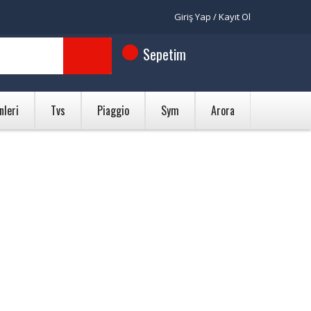
Giriş Yap / Kayıt Ol
Sepetim
nleri
Tvs
Piaggio
Sym
Arora