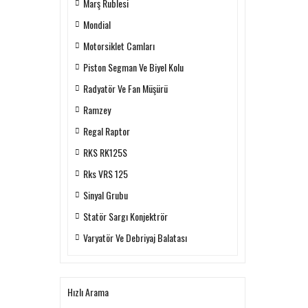
Marş Rublesi
Mondial
Motorsiklet Camları
Piston Segman Ve Biyel Kolu
Radyatör Ve Fan Müşürü
Ramzey
Regal Raptor
RKS RK125S
Rks VRS 125
Sinyal Grubu
Statör Sargı Konjektrör
Varyatör Ve Debriyaj Balatası
Hızlı Arama