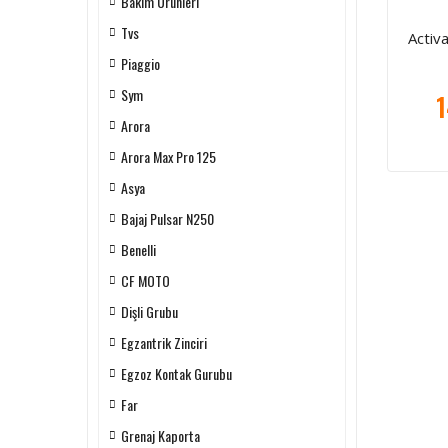
Bakım Ürünleri
Tvs
Activ
Piaggio
Sym
1
Arora
Arora Max Pro 125
Asya
Bajaj Pulsar N250
Benelli
CF MOTO
Dişli Grubu
Egzantrik Zinciri
Egzoz Kontak Gurubu
Far
Grenaj Kaporta